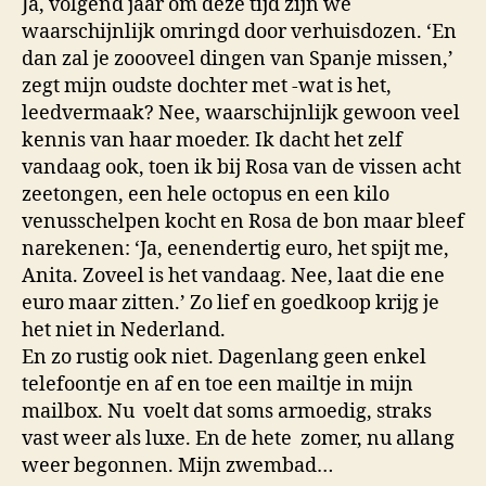
Ja, volgend jaar om deze tijd zijn we
waarschijnlijk omringd door verhuisdozen. ‘En
dan zal je zoooveel dingen van Spanje missen,’
zegt mijn oudste dochter met -wat is het,
leedvermaak? Nee, waarschijnlijk gewoon veel
kennis van haar moeder. Ik dacht het zelf
vandaag ook, toen ik bij Rosa van de vissen acht
zeetongen, een hele octopus en een kilo
venusschelpen kocht en Rosa de bon maar bleef
narekenen: ‘Ja, eenendertig euro, het spijt me,
Anita. Zoveel is het vandaag. Nee, laat die ene
euro maar zitten.’ Zo lief en goedkoop krijg je
het niet in Nederland.
En zo rustig ook niet. Dagenlang geen enkel
telefoontje en af en toe een mailtje in mijn
mailbox. Nu voelt dat soms armoedig, straks
vast weer als luxe. En de hete zomer, nu allang
weer begonnen. Mijn zwembad…