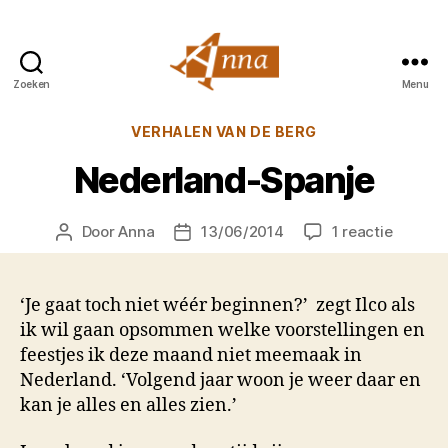
Zoeken
Menu
Anna
van
Categorieën
VERHALEN VAN DE BERG
Praag
Nederland-Spanje
op
Door
Anna
13/06/2014
1 reactie
Berichtauteur
Berichtdatum
Nederl
Spanje
‘Je gaat toch niet wéér beginnen?’ zegt Ilco als
ik wil gaan opsommen welke voorstellingen en
feestjes ik deze maand niet meemaak in
Nederland. ‘Volgend jaar woon je weer daar en
kan je alles en alles zien.’