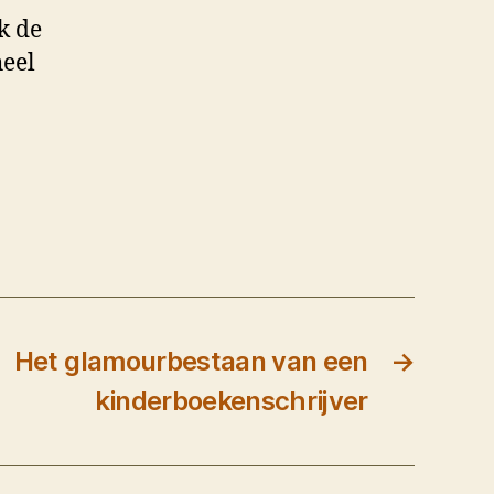
k de
heel
Het glamourbestaan van een
→
kinderboekenschrijver