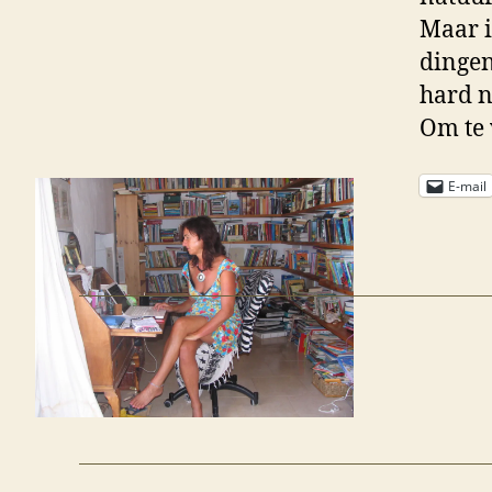
Maar i
dingen
hard n
Om te 
E-mail
←
Toverschool