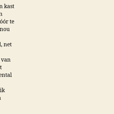
n kast
n
óór te
 nou
, net
u van
t
ental
ik
a