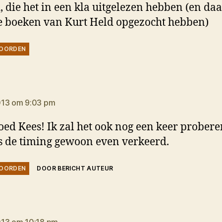
, die het in een kla uitgelezen hebben (en da
 boeken van Kurt Held opgezocht hebben)
OORDEN
zegt:
013 om 9:03 pm
oed Kees! Ik zal het ook nog een keer probere
s de timing gewoon even verkeerd.
OORDEN
DOOR BERICHT AUTEUR
egt: