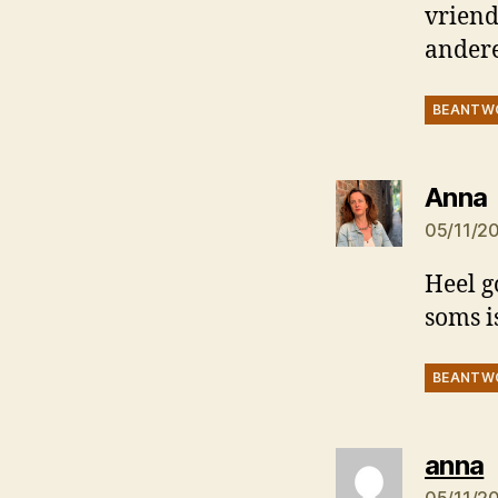
vriend
andere
BEANTW
Anna
05/11/2
Heel g
soms i
BEANTW
z
anna