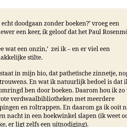
afge
ij echt doodgaan zonder boeken?’ vroeg een
iewer een keer, ik geloof dat het Paul Rosenm
e wat een onzin,’ zei ik – en er viel een
kkelijke stilte.
 staat in mijn bio, dat pathetische zinnetje, no
 trouwens. En wat ik natuurlijk bedoel is dat i
omringd ben door boeken. Daarom hou ik zo
rote verdwaalbibliotheken met meerdere
pingen en roltrappen. En daarom ga ik ooit 
en nacht in een boekwinkel slapen (ik weet o
e, er ligt zelfs een uitnodiging).