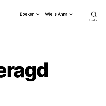
Boeken
Wie is Anna
Zoeken
geragd
leefd