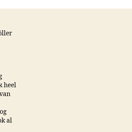
ragd
öller
g
k heel
 van
nog
ok al