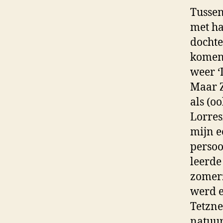
Tussen
met ha
dochte
komen 
weer ‘
Maar Z
als (o
Lorres
mijn ee
persoo
leerde
zomerz
werd e
Tetzne
natuur