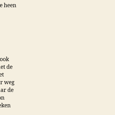
me heen
 ook
et de
et
ar weg
aar de
on
oeken