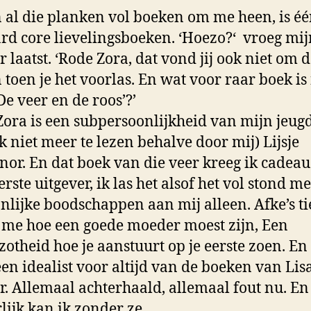
 al die planken vol boeken om me heen, is éé
rd core lievelingsboeken. ‘Hoezo?‘ vroeg mij
r laatst. ‘Rode Zora, dat vond jij ook niet om d
toen je het voorlas. En wat voor raar boek is
De veer en de roos’?’
ora is een subpersoonlijkheid van mijn jeugd
ok niet meer te lezen behalve door mij) Lijsje
nor. En dat boek van die veer kreeg ik cadea
rste uitgever, ik las het alsof het vol stond me
nlijke boodschappen aan mij alleen. Afke’s ti
 me hoe een goede moeder moest zijn, Een
otheid hoe je aanstuurt op je eerste zoen. En 
en idealist voor altijd van de boeken van Lis
r. Allemaal achterhaald, allemaal fout nu. En
lijk kan ik zonder ze.