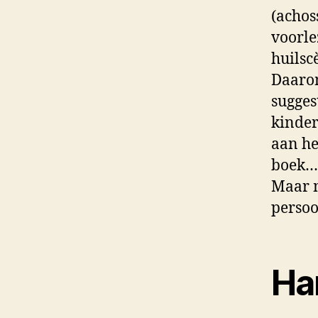
(achos
voorle
huilsc
Daarom
sugges
kinder
aan he
boek…
Maar m
persoo
Ha