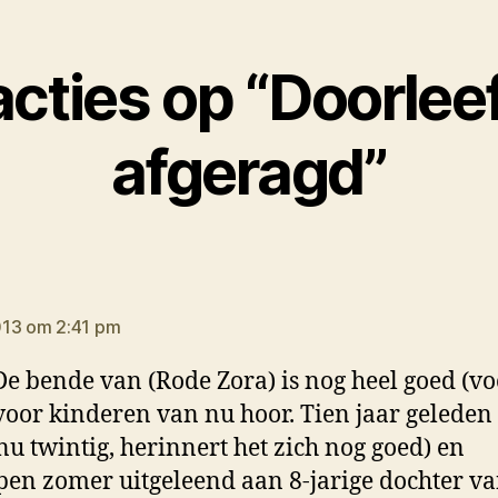
acties op “Doorlee
afgeragd”
egt:
013 om 2:41 pm
e bende van (Rode Zora) is nog heel goed (voo
voor kinderen van nu hoor. Tien jaar geleden
nu twintig, herinnert het zich nog goed) en
pen zomer uitgeleend aan 8-jarige dochter v