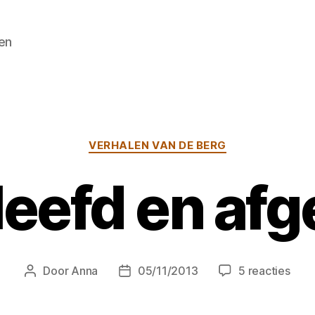
en
Categorieën
VERHALEN VAN DE BERG
eefd en af
op
Door
Anna
05/11/2013
5 reacties
Berichtauteur
Berichtdatum
Door
en