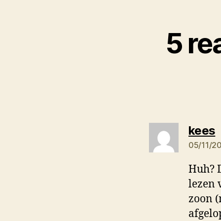
5 re
z
kees
05/11/2
Huh? D
lezen 
zoon (
afgelo