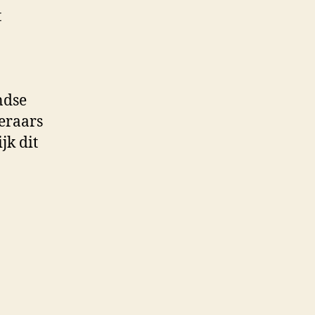
t
ndse
eraars
jk dit