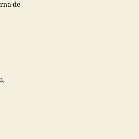
arna de
n,