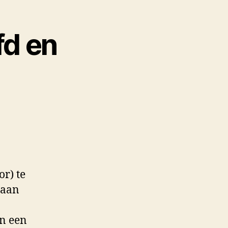
fd en
r) te
 aan
an een