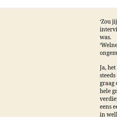
‘Zou j
interv
was.
‘Welne
ongema
Ja, het
steeds
graag 
hele g
verdie
eens e
in welk