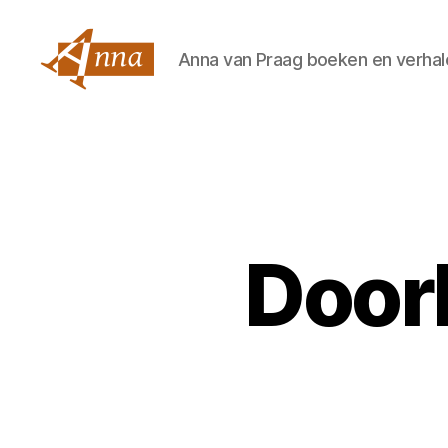
Anna van Praag boeken en verhal
Anna
van
Praag
Doorl