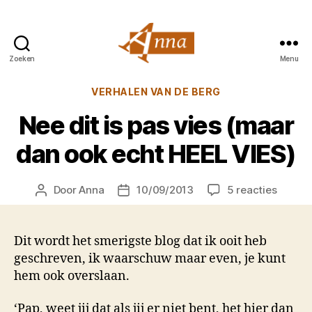
Zoeken
Menu
Anna
van
Categorieën
VERHALEN VAN DE BERG
Praag
Nee dit is pas vies (maar
dan ook echt HEEL VIES)
op
Door
Anna
10/09/2013
5 reacties
Berichtauteur
Berichtdatum
Nee
dit
is
Dit wordt het smerigste blog dat ik ooit heb
pas
geschreven, ik waarschuw maar even, je kunt
vies
hem ook overslaan.
(maar
dan
‘Pap, weet jij dat als jij er niet bent, het hier dan
ook