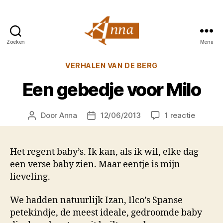
Zoeken
Menu
Anna
van
Categorieën
VERHALEN VAN DE BERG
Praag
Een gebedje voor Milo
op
Door
Anna
12/06/2013
1 reactie
Berichtauteur
Berichtdatum
Een
gebedj
voor
Het regent baby’s. Ik kan, als ik wil, elke dag
Milo
een verse baby zien. Maar eentje is mijn
lieveling.
We hadden natuurlijk Izan, Ilco’s Spanse
petekindje, de meest ideale, gedroomde baby