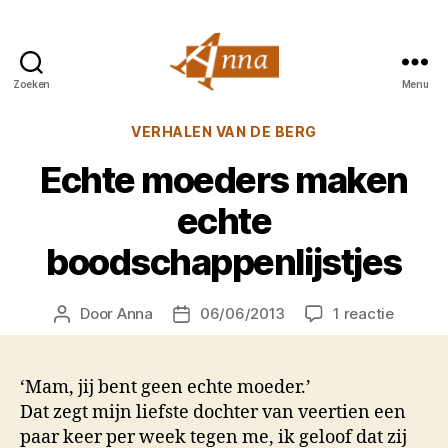
Zoeken
Menu
Anna
van
Categorieën
VERHALEN VAN DE BERG
Praag
Echte moeders maken
echte
boodschappenlijstjes
op
Door
Anna
06/06/2013
1 reactie
Berichtauteur
Berichtdatum
Echte
moeder
maken
‘Mam, jij bent geen echte moeder.’
echte
Dat zegt mijn liefste dochter van veertien een
boodsch
paar keer per week tegen me, ik geloof dat zij