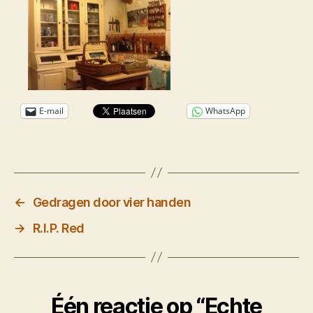
E-mail
WhatsApp
←
Gedragen door vier handen
→
R.I.P. Red
Één reactie op “Echte