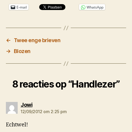
E-mail
WhatsApp
←
Twee enge brieven
→
Blozen
8 reacties op “Handlezer”
zegt:
Jowi
12/09/2012 om 2:25 pm
Echtwel!