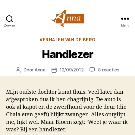
Zoeken
Menu
Anna
van
Categorieën
VERHALEN VAN DE BERG
Praag
Handlezer
op
Door
Anna
12/09/2012
8 reacties
Berichtauteur
Berichtdatum
Handle
Mijn oudste dochter komt thuis. Veel later dan
afgesproken dus ik ben chagrijnig. De auto is
ook al kapot en de zwerfhond voor de deur (die
Chaia eten geeft) blijkt zwanger. Alles ontglipt
me, lijkt wel. Maar Bloem zegt: ‘Weet je waar ik
was? Bij een handlezer.’