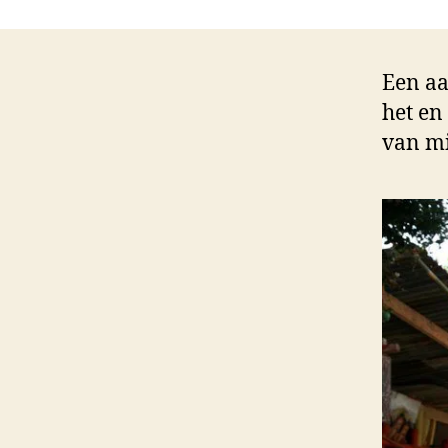
Een aa
het en
van mi