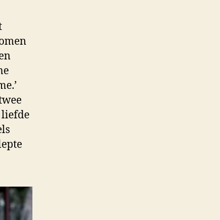
t
 komen
len
me
me.’
 twee
liefde
ls
lepte