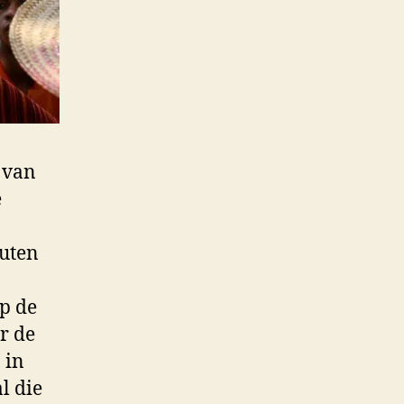
n van
e
outen
op de
r de
 in
l die