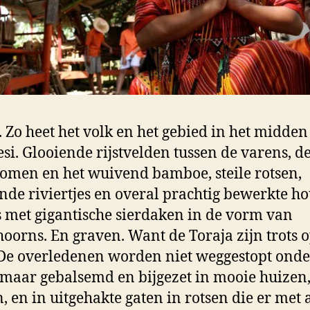
. Zo heet het volk en het gebied in het midde
si. Glooiende rijstvelden tussen de varens, d
men en het wuivend bamboe, steile rotsen,
ende riviertjes en overal prachtig bewerkte h
s met gigantische sierdaken in de vorm van
hoorns. En graven. Want de Toraja zijn trots 
De overledenen worden niet weggestopt onde
maar gebalsemd en bijgezet in mooie huizen,
n, en in uitgehakte gaten in rotsen die er met a