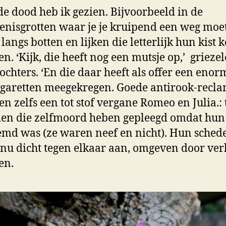
 de dood heb ik gezien. Bijvoorbeeld in de
enisgrotten waar je je kruipend een weg moe
langs botten en lijken die letterlijk hun kist
en. ‘Kijk, die heeft nog een mutsje op,’ grieze
ochters. ‘En die daar heeft als offer een enor
igaretten meegekregen. Goede antirook-recla
gen zelfs een tot stof vergane Romeo en Julia.:
den die zelfmoord heben gepleegd omdat hun 
md was (ze waren neef en nicht). Hun schede
 nu dicht tegen elkaar aan, omgeven door ver
en.