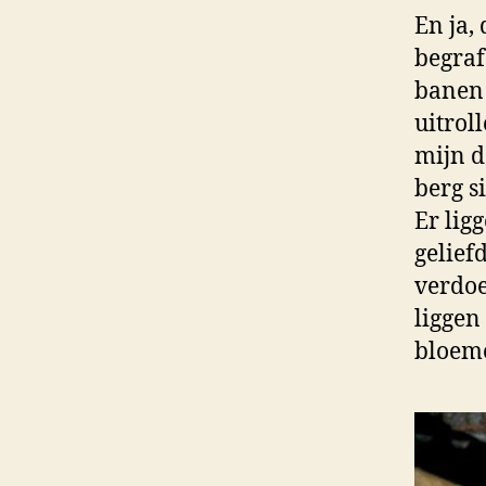
En ja,
begraf
banen 
uitroll
mijn d
berg s
Er lig
gelief
verdoe
liggen
bloem