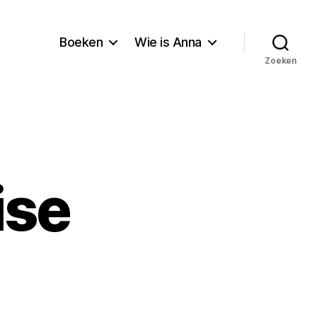
Boeken
Wie is Anna
Zoeken
ise
ond
dise