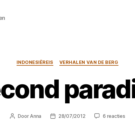
en
Categorieën
INDONESIËREIS
VERHALEN VAN DE BERG
cond parad
op
Door
Anna
28/07/2012
6 reacties
Berichtauteur
Berichtdatum
Sec
para