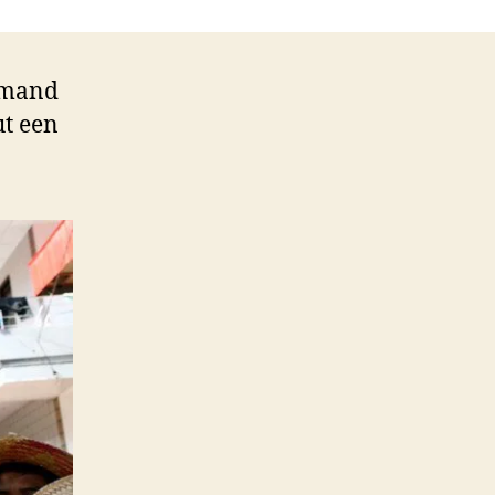
iemand
ut een