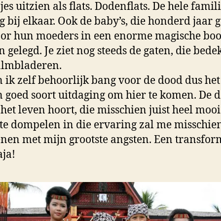
es uitzien als flats. Dodenflats. De hele famil
ig bij elkaar. Ook de baby’s, die honderd jaar 
oor hun moeders in een enorme magische bo
 gelegd. Je ziet nog steeds de gaten, die bedek
almbladeren.
 ik zelf behoorlijk bang voor de dood dus het
 goed soort uitdaging om hier te komen. De 
 het leven hoort, die misschien juist heel mooi
te dompelen in die ervaring zal me misschie
nen met mijn grootste angsten. Een transfor
aja!