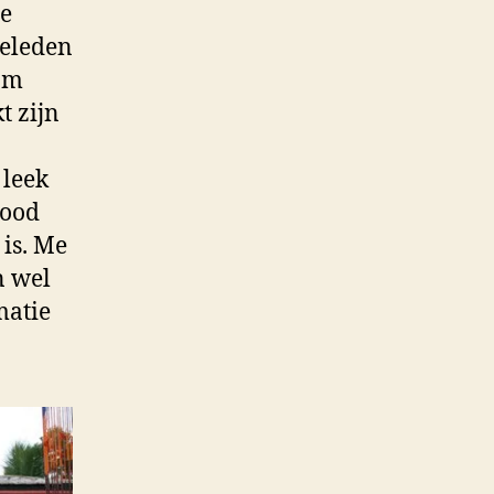
ie
geleden
om
t zijn
 leek
dood
 is. Me
n wel
matie