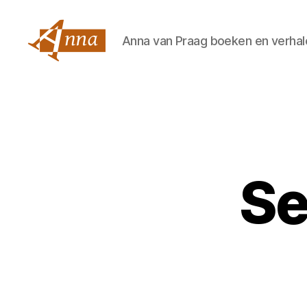
Anna van Praag boeken en verhal
Anna
van
Praag
Se