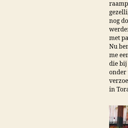
raampj
gezell
nog d
werden
met p
Nu ben
me een
die bij
onder 
verzoe
in Tor