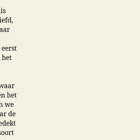
is
iefd,
haar
 eerst
u het
 waar
en het
en we
ar de
edekt
soort