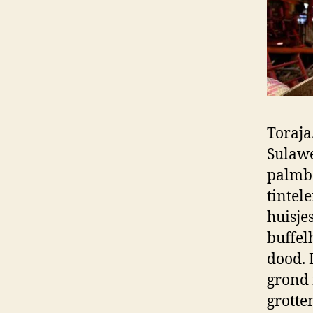
Toraja
Sulawe
palmbo
tintel
huisje
buffel
dood. 
grond 
grotte