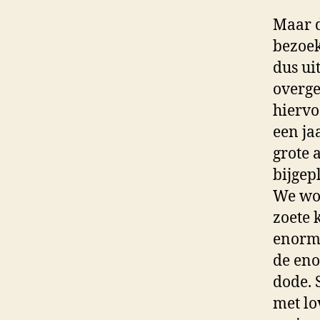
Maar d
bezoek
dus ui
overge
hiervo
een jaa
grote 
bijgepl
We wor
zoete 
enorm 
de eno
dode. 
met lo