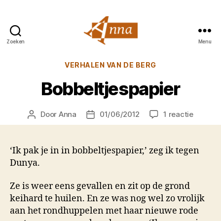
Zoeken
Menu
Anna
van
Categorieën
VERHALEN VAN DE BERG
Praag
Bobbeltjespapier
op
Door
Anna
01/06/2012
1 reactie
Berichtauteur
Berichtdatum
Bobbelt
‘Ik pak je in in bobbeltjespapier,’ zeg ik tegen
Dunya.
Ze is weer eens gevallen en zit op de grond
keihard te huilen. En ze was nog wel zo vrolijk
aan het rondhuppelen met haar nieuwe rode