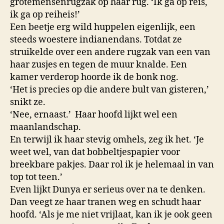
grotemensenrugzak op haar rug. ‘Ik ga op reis,
ik ga op reiheis!’
Een beetje erg wild huppelen eigenlijk, een
steeds woestere indianendans. Totdat ze
struikelde over een andere rugzak van een van
haar zusjes en tegen de muur knalde. Een
kamer verderop hoorde ik de bonk nog.
‘Het is precies op die andere bult van gisteren,’
snikt ze.
‘Nee, ernaast.’ Haar hoofd lijkt wel een
maanlandschap.
En terwijl ik haar stevig omhels, zeg ik het. ‘Je
weet wel, van dat bobbeltjespapier voor
breekbare pakjes. Daar rol ik je helemaal in van
top tot teen.’
Even lijkt Dunya er serieus over na te denken.
Dan veegt ze haar tranen weg en schudt haar
hoofd. ‘Als je me niet vrijlaat, kan ik je ook geen