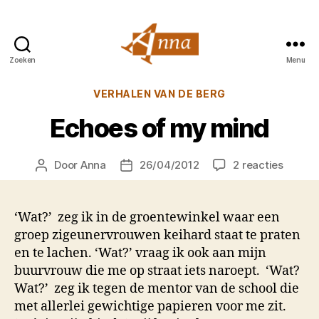
Zoeken
Menu
Anna
van
Categorieën
VERHALEN VAN DE BERG
Praag
Echoes of my mind
op
Door
Anna
26/04/2012
2 reacties
Berichtauteur
Berichtdatum
Echoe
of
my
‘Wat?’ zeg ik in de groentewinkel waar een
mind
groep zigeunervrouwen keihard staat te praten
en te lachen. ‘Wat?’ vraag ik ook aan mijn
buurvrouw die me op straat iets naroept. ‘Wat?
Wat?’ zeg ik tegen de mentor van de school die
met allerlei gewichtige papieren voor me zit.