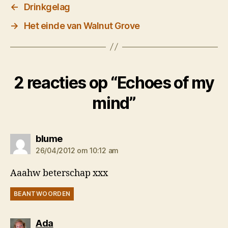
←
Drinkgelag
→
Het einde van Walnut Grove
2 reacties op “Echoes of my
mind”
zegt:
blume
26/04/2012 om 10:12 am
Aaahw beterschap xxx
BEANTWOORDEN
zegt:
Ada