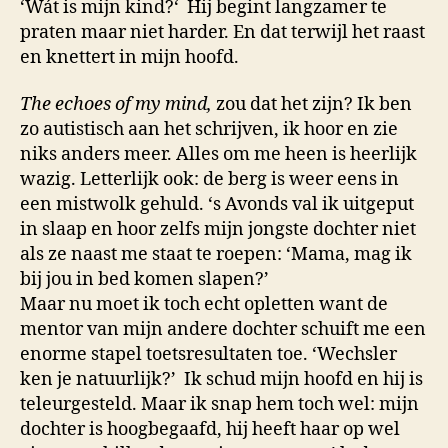
‘Wát is mijn kind?‘ Hij begint langzamer te
praten maar niet harder. En dat terwijl het raast
en knettert in mijn hoofd.
The echoes of my mind,
zou dat het zijn? Ik ben
zo autistisch aan het schrijven, ik hoor en zie
niks anders meer. Alles om me heen is heerlijk
wazig. Letterlijk ook: de berg is weer eens in
een mistwolk gehuld. ‘s Avonds val ik uitgeput
in slaap en hoor zelfs mijn jongste dochter niet
als ze naast me staat te roepen: ‘Mama, mag ik
bij jou in bed komen slapen?’
Maar nu moet ik toch echt opletten want de
mentor van mijn andere dochter schuift me een
enorme stapel toetsresultaten toe. ‘Wechsler
ken je natuurlijk?’ Ik schud mijn hoofd en hij is
teleurgesteld. Maar ik snap hem toch wel: mijn
dochter is hoogbegaafd, hij heeft haar op wel