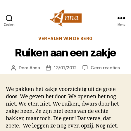
Zoeken
Menu
Anna
van
Categorieën
VERHALEN VAN DE BERG
Praag
Ruiken aan een zakje
op
Door
Anna
13/01/2012
Geen reacties
Berichtauteur
Berichtdatum
Ruike
aan
een
We pakken het zakje voorzichtig uit de grote
zakje
doos. We geven het door. We openen het nog
niet. We eten niet. We ruiken, dwars door het
zakje heen. Ze zijn niet eens van de echte
bakker, maar toch. Die geur! Dat verse, dat
zoete. We leggen ze nog even opzij. Nog niet.