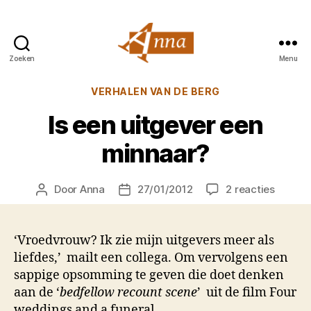
Zoeken
Menu
Anna
van
Categorieën
VERHALEN VAN DE BERG
Praag
Is een uitgever een
minnaar?
op
Door
Anna
27/01/2012
2 reacties
Berichtauteur
Berichtdatum
Is
een
uitgeve
‘Vroedvrouw? Ik zie mijn uitgevers meer als
een
liefdes,’ mailt een collega. Om vervolgens een
minnaa
sappige opsomming te geven die doet denken
aan de ‘
bedfellow recount scene
’ uit de film Four
weddings and a funeral.