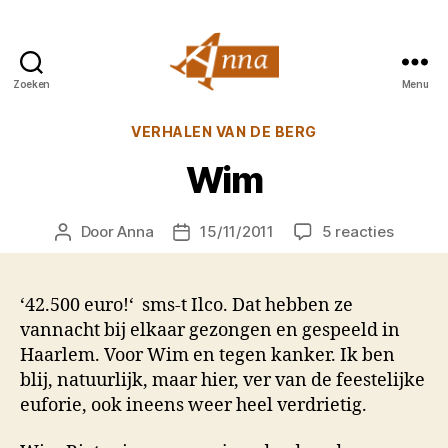
Zoeken
Menu
Anna
van
Categorieën
VERHALEN VAN DE BERG
Praag
Wim
op
Door
Anna
15/11/2011
5 reacties
Berichtauteur
Berichtdatum
Wim
‘42.500 euro!‘ sms-t Ilco. Dat hebben ze
vannacht bij elkaar gezongen en gespeeld in
Haarlem. Voor Wim en tegen kanker. Ik ben
blij, natuurlijk, maar hier, ver van de feestelijke
euforie, ook ineens weer heel verdrietig.