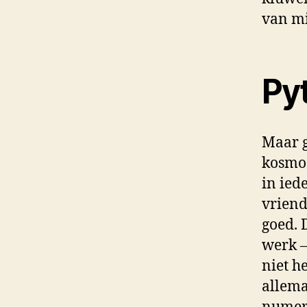
van mi
Py
Maar g
kosmos
in ied
vriend
goed. 
werk –
niet h
allema