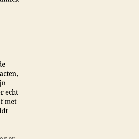
de
acten,
jn
r echt
of met
ldt
n