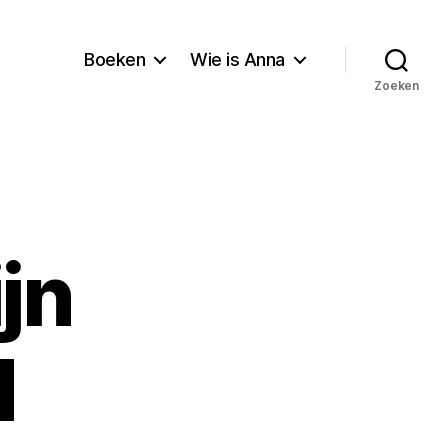
Boeken
Wie is Anna
Zoeken
jn
d