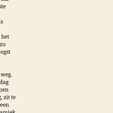
ste
is
 het
 zo
oogst
e weg.
 dag
 pen
 zit te
 een
namiek