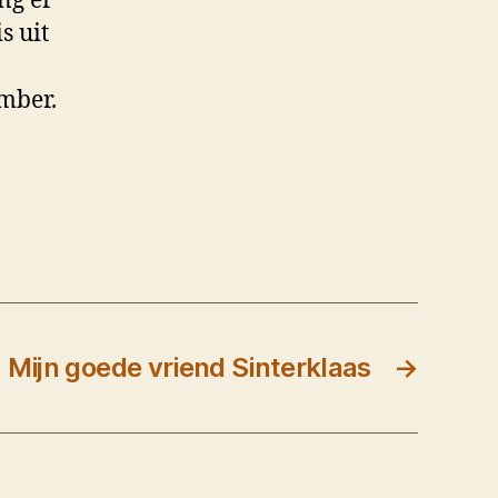
ng er
s uit
ember.
Mijn goede vriend Sinterklaas
→