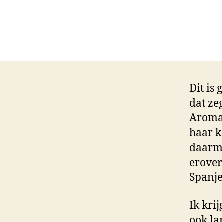
Dit is 
dat ze
Aromat
haar k
daarme
erover
Spanj
Ik kri
ook la