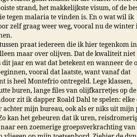
oiste strand, het makkelijkste visum, of de be
e tegen malaria te vinden is. En o wat wil ik
or zelf graag weer weg, vooral nu de winter 
nen.
ussen praat iedereen die ik hier tegenkom in
lleen maar over olijven. Dat de kwaliteit niet
s dit jaar en wat dat betekent en wanneer de 
eginnen, vooral dat laatste, want vanaf dat
 is heel Montefrio ontregeld. Lege klassen,
utte buren, lange files van olijfkarretjes op d
door zit ik dapper Roald Dahl te spelen: elke
r achter mijn bureau, ook als er niks uit mijn
Zo kan het gebeuren dat ik uren, reisdromerig,
 naar een zoemerige groepsverkrachting van
 vliegen op mijn toetsenbord. Ziehier de dy