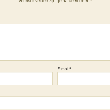
Vereiste velden zijn gemarkeerd met
*
*
E-mail
*