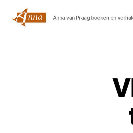
Anna van Praag boeken en verhal
Anna
van
Praag
V