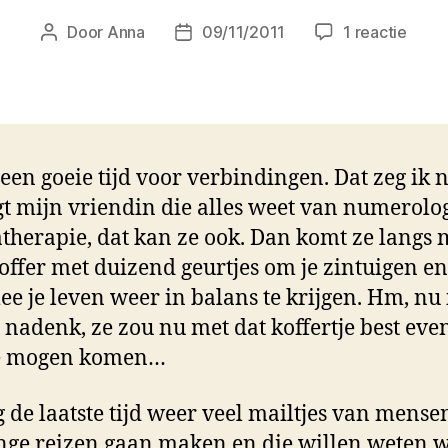
op
Door
Anna
09/11/2011
1 reactie
Berichtauteur
Berichtdatum
Vlieg
op
mijn
toets
geen goeie tijd voor verbindingen. Dat zeg ik n
gt mijn vriendin die alles weet van numerolog
herapie, dat kan ze ook. Dan komt ze langs 
offer met duizend geurtjes om je zintuigen en
e je leven weer in balans te krijgen. Hm, nu 
 nadenk, ze zou nu met dat koffertje best eve
e mogen komen…
jg de laatste tijd weer veel mailtjes van mense
nge reizen gaan maken en die willen weten 