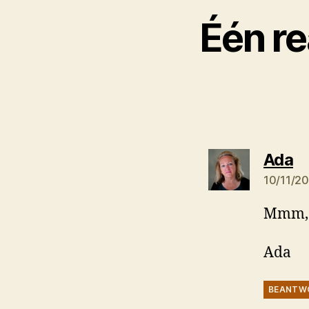
Één re
ze
Ada
10/11/20
Mmm, 
Ada
BEANTW