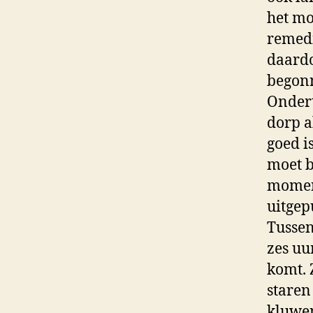
het mo
remedi
daardo
begon
Ondert
dorp a
goed i
moet b
moment
uitgep
Tussen
zes uu
komt. 
staren
kluwen