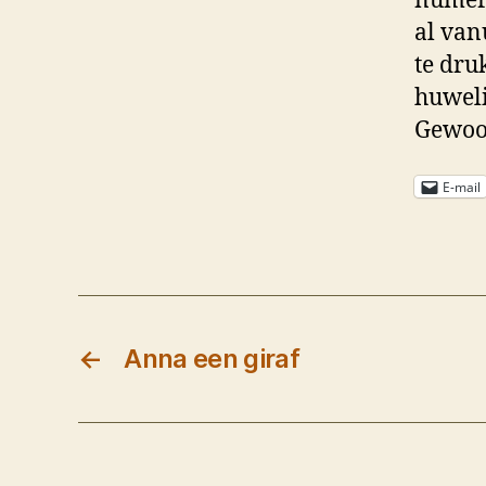
numero
al van
te dru
huweli
Gewoon
E-mail
←
Anna een giraf