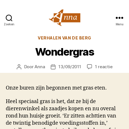
Zoeken
Menu
Anna
van
Categorieën
VERHALEN VAN DE BERG
Praag
Wondergras
op
Door
Anna
13/09/2011
1 reactie
Berichtauteur
Berichtdatum
Wonder
Onze buren zijn begonnen met gras eten.
Heel speciaal gras is het, dat ze bij de
dierenwinkel als zaadjes kopen en nu overal
rond hun huisje groeit. ‘Er zitten achttien van
de twintig benodigde voedingsstoffen in,’