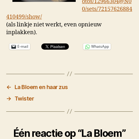
otos/12966304@N0
0/sets/72157626884
410499/show/
(als linkje niet werkt, even opnieuw
inplakken).
E-mail
WhatsApp
←
La Bloem en haar zus
→
Twister
Één reactie op “La Bloem”