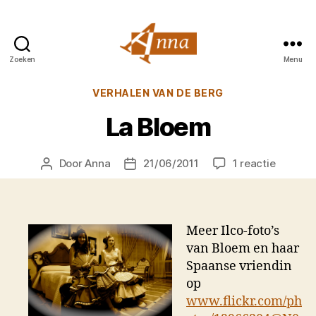
Zoeken
Menu
Anna
van
Categorieën
VERHALEN VAN DE BERG
Praag
La Bloem
op
Door
Anna
21/06/2011
1 reactie
Berichtauteur
Berichtdatum
La
Bloem
Meer Ilco-foto’s
van Bloem en haar
Spaanse vriendin
op
www.flickr.com/ph