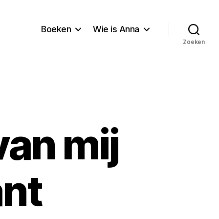
Boeken
Wie is Anna
Zoeken
van mij
ant