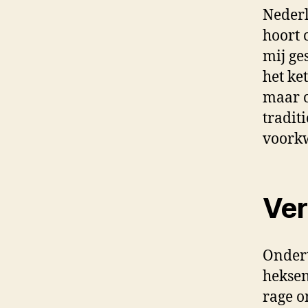
Nederl
hoort 
mij ge
het ke
maar o
tradit
voorkw
Ver
Ondert
heksen
rage o