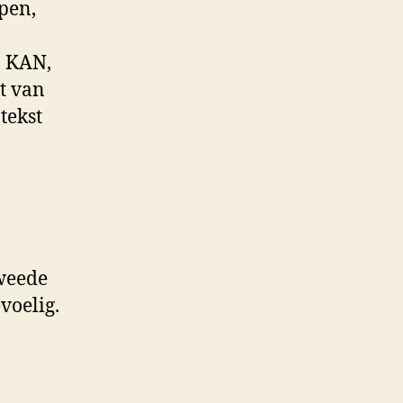
open,
. KAN,
t van
tekst
weede
voelig.