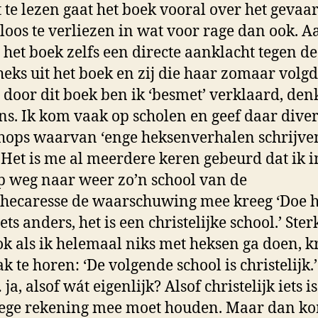
 te lezen gaat het boek vooral over het gevaar
loos te verliezen in wat voor rage dan ook. A
s het boek zelfs een directe aanklacht tegen de
eks uit het boek en zij die haar zomaar volgd
, door dit boek ben ik ‘besmet’ verklaard, den
ns. Ik kom vaak op scholen en geef daar dive
ops waarvan ‘enge heksenverhalen schrijven
. Het is me al meerdere keren gebeurd dat ik i
p weg naar weer zo’n school van de
thecaresse de waarschuwing mee kreeg ‘Doe h
ts anders, het is een christelijke school.’ Ster
ok als ik helemaal niks met heksen ga doen, kr
k te horen: ‘De volgende school is christelijk.’
ja, alsof wát eigenlijk? Alsof christelijk iets 
dege rekening mee moet houden. Maar dan ko