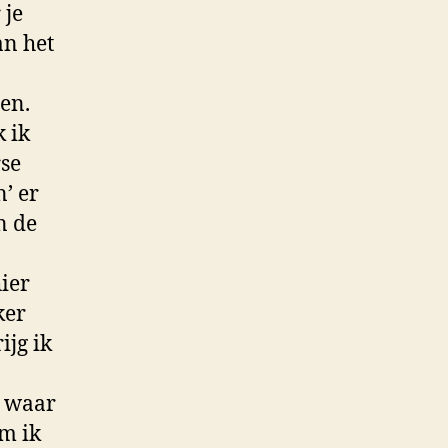
 je
an het
en.
k ik
rse
’ er
n de
ier
ker
ijg ik
is waar
m ik