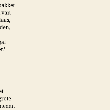
pakket
k van
laas,
nden,
gal
t.’
et
grote
 neemt