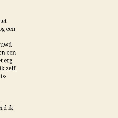
het
nog een
houwd
en een
t erg
k zelf
ts-
n
rd ik