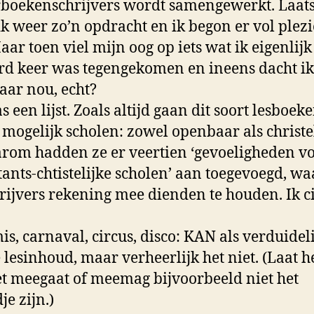
boekenschrijvers wordt samengewerkt. Laats
ik weer zo’n opdracht en ik begon er vol plezi
aar toen viel mijn oog op iets wat ik eigenlijk
d keer was tegengekomen en ineens dacht ik
daar nou, echt?
s een lijst. Zoals altijd gaan dit soort lesboek
 mogelijk scholen: zowel openbaar als christel
rom hadden ze er veertien ‘gevoeligheden v
tants-chtistelijke scholen’ aan toegevoegd, wa
hrijvers rekening mee dienden te houden. Ik c
is, carnaval, circus, disco: KAN als verduidel
 lesinhoud, maar verheerlijk het niet. (Laat h
et meegaat of meemag bijvoorbeeld niet het
je zijn.)