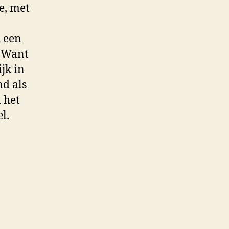
e, met
d een
! Want
ijk in
nd als
 het
l.