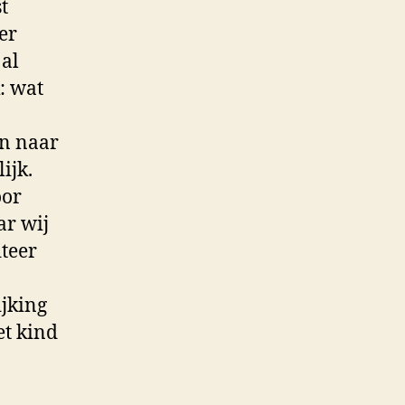
t
er
 al
: wat
en naar
ijk.
oor
ar wij
iteer
ijking
et kind