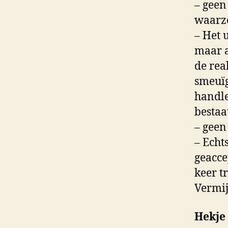
– geen
waarz
– Het 
maar a
de rea
smeuïg
handlei
bestaa
– geen
– Echt
geacce
keer t
Vermi
Hekje