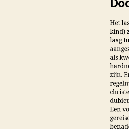
Doc
Het la
kind) 
laag t
aangez
als kw
hardne
zijn. 
regelm
christe
dubieu
Een vo
gereis
benade