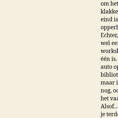
om het
klakke
eind i
opperh
Echter
wel ee
worksh
één is
auto o
biblio
maar ie
nog, o
het vaa
Alsof… 
je ter