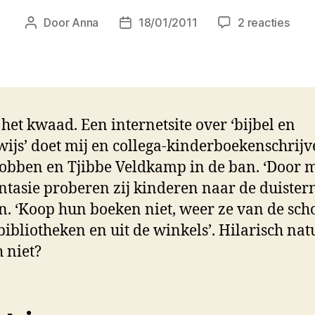
op
Door
Anna
18/01/2011
2 reacties
Berichtauteur
Berichtdatum
Vand
dit
stuk
van
mij
 het kwaad. Een internetsite over ‘bijbel en
in
de
ijs’ doet mij en collega-kinderboekenschrijv
Volk
obben en Tjibbe Veldkamp in de ban. ‘Door 
ntasie proberen zij kinderen naar de duistern
n. ‘Koop hun boeken niet, weer ze van de sch
 bibliotheken en uit de winkels’. Hilarisch natu
h niet?