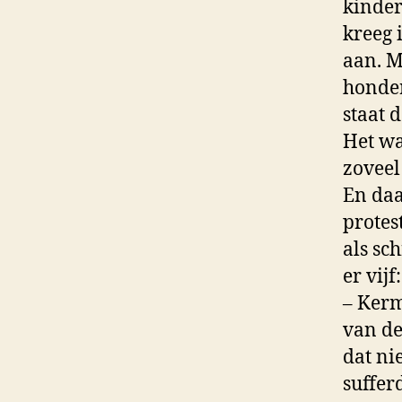
kinder
kreeg 
aan. M
honder
staat 
Het wa
zoveel
En daa
protes
als sc
er vijf:
– Kerm
van de
dat ni
sufferd