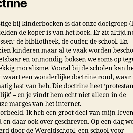
trine
stige bij kinderboeken is dat onze doelgroep (
zelden de koper is van het boek. Er zit altijd 
ussen: de bibliotheek, de ouder, de school. En
ien kinderen maar al te vaak worden besc
etsbaar en onmondig, boksen we soms op teg
kkig moralisme. Vooral bij de scholen kan he
Er waart een wonderlijke doctrine rond, waar i
atig last van heb. Die doctrine heet ‘protestan
lijk’ – en je vindt hem echt niet alleen in de
ze marges van het internet.
orbeeld. Ik heb een groot deel van mijn leve
d en daar ook over geschreven. Op een dag we
rd door de Wereldschool, een school voor