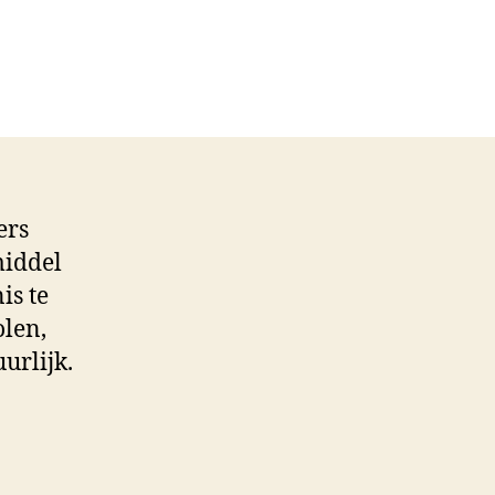
aag
ers
skrant
middel
is te
olen,
urlijk.