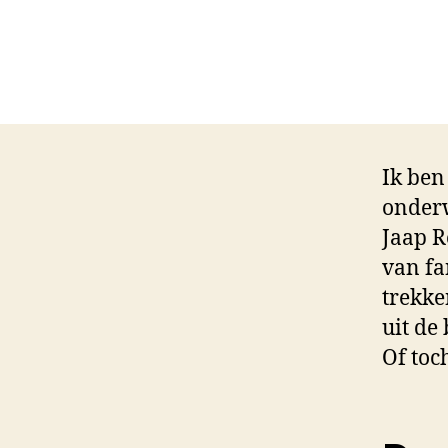
Ik ben
onderw
Jaap R
van fa
trekke
uit de
Of toc