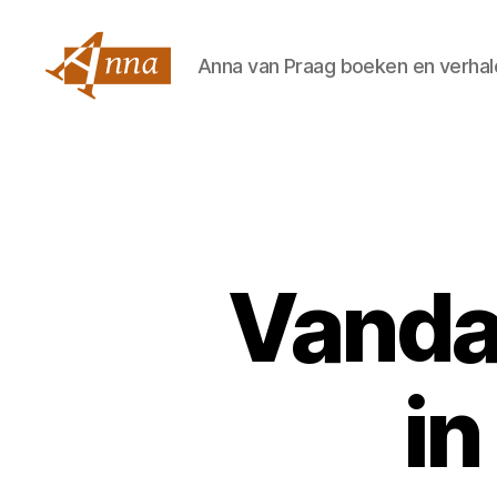
Anna van Praag boeken en verhal
Anna
van
Praag
Vandaa
in