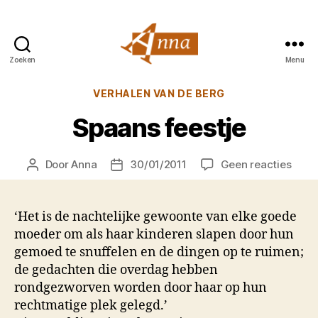
Zoeken
Menu
Anna
van
Categorieën
VERHALEN VAN DE BERG
Praag
Spaans feestje
op
Door
Anna
30/01/2011
Geen reacties
Berichtauteur
Berichtdatum
Spaa
feest
‘Het is de nachtelijke gewoonte van elke goede
moeder om als haar kinderen slapen door hun
gemoed te snuffelen en de dingen op te ruimen;
de gedachten die overdag hebben
rondgezworven worden door haar op hun
rechtmatige plek gelegd.’