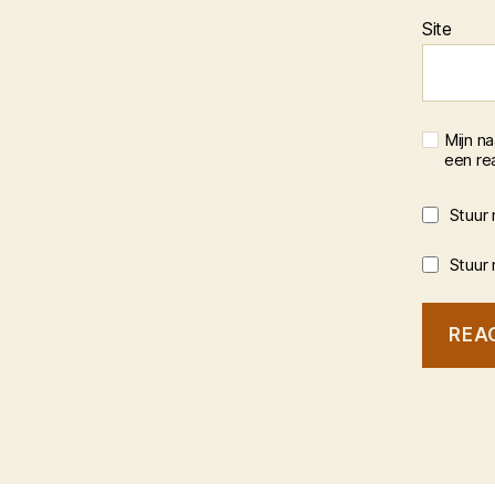
Site
Mijn n
een rea
Stuur 
Stuur 