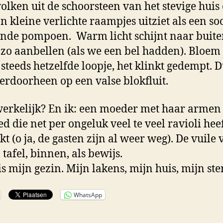
lken uit de schoorsteen van het stevige huis d
jn kleine verlichte raampjes uitziet als een so
de pompoen. Warm licht schijnt naar buiten
 zo aanbellen (als we een bel hadden). Bloem
 steeds hetzelfde loopje, het klinkt gedempt. 
t erdoorheen op een valse blokfluit.
 werkelijk? En ik: een moeder met haar armen
d die net per ongeluk veel te veel ravioli hee
t (o ja, de gasten zijn al weer weg). De vuile 
 tafel, binnen, als bewijs.
 is mijn gezin. Mijn lakens, mijn huis, mijn st
WhatsApp