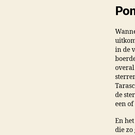
Po
Wannee
uitkom
in de v
boerde
overal
sterre
Tarasc
de ster
een of
En het
die zo