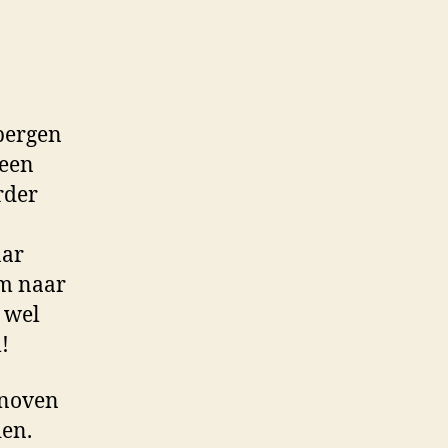
 bergen
 een
rder
aar
om naar
r wel
l!
tenoven
den.