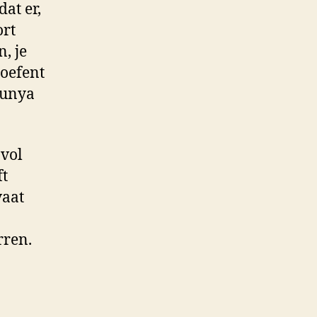
at er,
ort
, je
 oefent
Dunya
 vol
ft
vaat
erren.