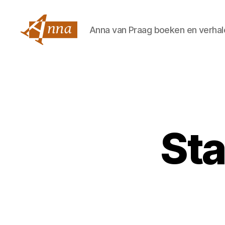
Anna van Praag boeken en verhal
Anna
van
Praag
Sta