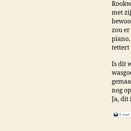
Rookwo
met zi
bewoon
zou er
piano,
tetter
Is dit
wasgoe
gemaak
nog op
Ja, dit
E-mail