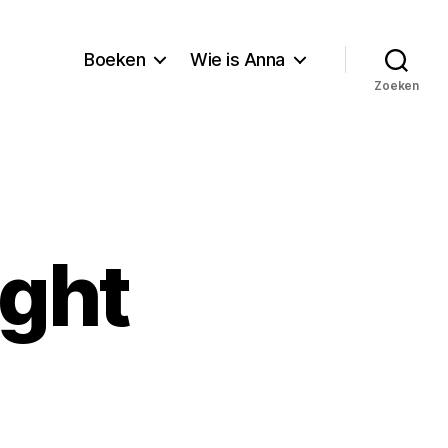
Boeken
Wie is Anna
Zoeken
ight
arry
arry