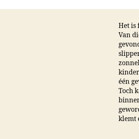
Het is
Van di
gevond
slippe
zonneb
kinder
één ge
Toch k
binnen
geword
klemt 