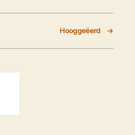
Hooggeëerd
→