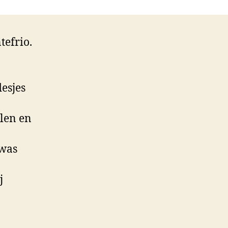
ght
tefrio.
lesjes
len en
 was
j