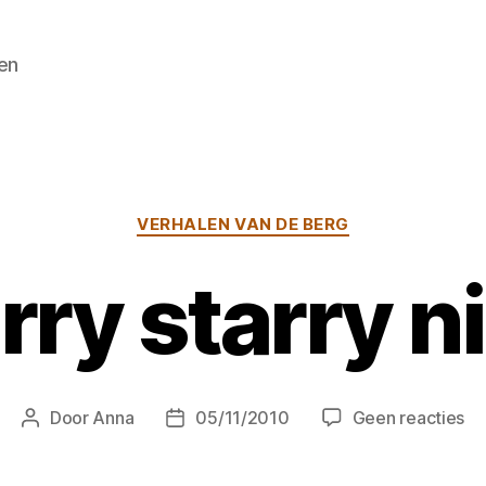
en
Categorieën
VERHALEN VAN DE BERG
rry starry n
op
Door
Anna
05/11/2010
Geen reacties
Berichtauteur
Berichtdatum
St
st