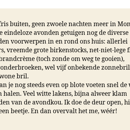
ni
 fris buiten, geen zwoele nachten meer in Mon
e eindeloze avonden getuigen nog de diverse
en voorwerpen in en rond ons huis: allerlei
rs, vreemde grote birkenstocks, net-niet-lege f
randcrème (toch zonde om weg te gooien),
onderbroeken, wel vijf onbekende zonnebril
wone bril.
an je nog steeds even op blote voeten snel de
 halen. Veel witte lakens, bijna alweer klam
en van de avondkou. Ik doe de deur open, hi
een beetje. En dan overvalt het me, wéér!