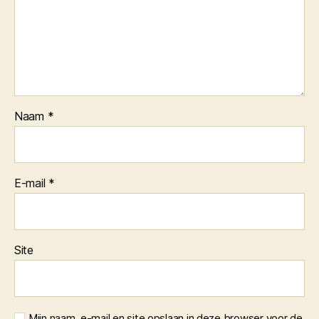
Naam
*
E-mail
*
Site
Mijn naam, e-mail en site opslaan in deze browser voor de