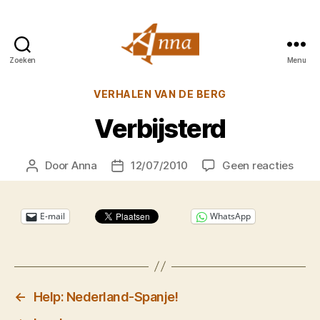
Zoeken
Menu
Anna
van
Categorieën
VERHALEN VAN DE BERG
Praag
Verbijsterd
op
Door
Anna
12/07/2010
Geen reacties
Berichtauteur
Berichtdatum
Verbi
E-mail
WhatsApp
←
Help: Nederland-Spanje!