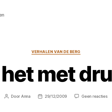
en
Categorieën
VERHALEN VAN DE BERG
het met dr
o
Door
Anna
29/12/2009
Geen reacties
Berichtauteur
Berichtdatum
D
he