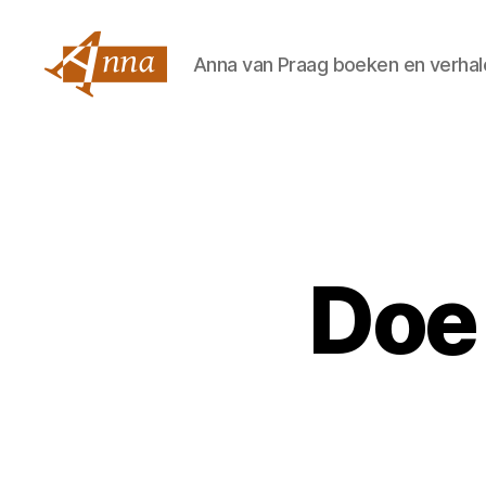
Anna van Praag boeken en verhal
Anna
van
Praag
Doe 