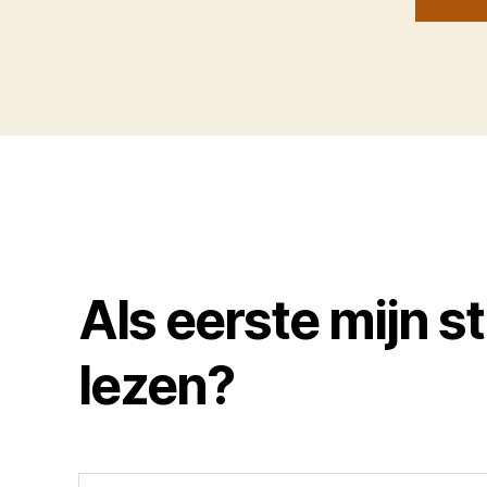
Als eerste mijn s
lezen?
Typ je e-mail...