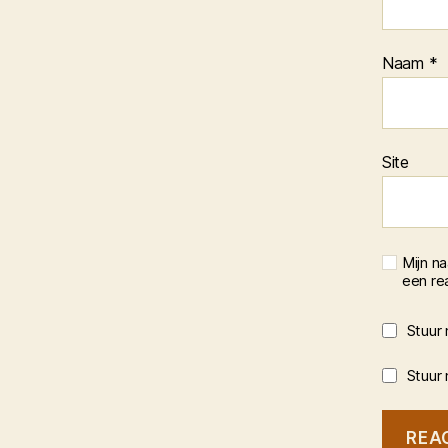
Naam
*
Site
Mijn n
een rea
Stuur 
Stuur 