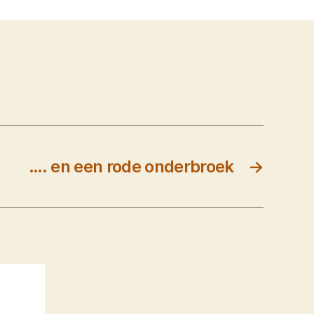
et
uiven
…. en een rode onderbroek
→