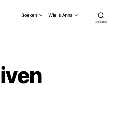
Boeken
Wie is Anna
Zoeken
uiven
p
oe
t