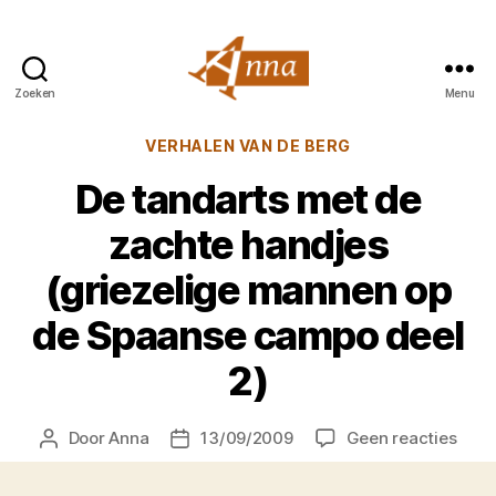
Zoeken
Menu
Anna
van
Categorieën
VERHALEN VAN DE BERG
Praag
De tandarts met de
zachte handjes
(griezelige mannen op
de Spaanse campo deel
2)
op
Door
Anna
13/09/2009
Geen reacties
Berichtauteur
Berichtdatum
De
tand