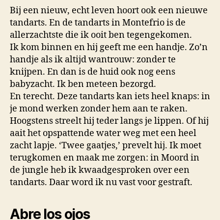
met
Bij een nieuw, echt leven hoort ook een nieuwe
de
tandarts. En de tandarts in Montefrio is de
zach
allerzachtste die ik ooit ben tegengekomen.
hand
Ik kom binnen en hij geeft me een handje. Zo’n
(grie
handje als ik altijd wantrouw: zonder te
man
knijpen. En dan is de huid ook nog eens
op
de
babyzacht. Ik ben meteen bezorgd.
Spaa
En terecht. Deze tandarts kan iets heel knaps: in
cam
je mond werken zonder hem aan te raken.
deel
Hoogstens streelt hij teder langs je lippen. Of hij
2)
aait het opspattende water weg met een heel
zacht lapje. ‘Twee gaatjes,’ prevelt hij. Ik moet
terugkomen en maak me zorgen: in Moord in
de jungle heb ik kwaadgesproken over een
tandarts. Daar word ik nu vast voor gestraft.
Abre los ojos